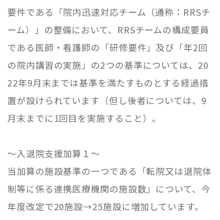
要件である「院内迅速対応チーム（通称：
RRS
チ
ーム）」の整備において、
RRS
チームの構成要員
である医師・看護師の「研修要件」及び「年
2
回
の院内講習の実施」の
2つの
基準については、
20
22
年
9
月末までは基準を満たすものとする経過措
置が設けられています（但し後者については、
9
月末までに
1
回目を実施すること）。
～入退院支援加算１～
当加算の施設基準の一つである「転院又は退院体
制等に係る連携医療機関の施設数」について、今
年度改定で
20
施設→
25
施設に増加しています。