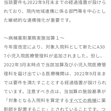
当該要件も
2022
年
9
月末までの経過措置が設けら
れており、院内地域連携に係る部門等を中心とし
た継続的な連携強化が重要です。
～病棟薬剤業務実施加算１～
今年度改定により、対象入院料として新たに
A30
7
小児入院医療管理料が追加されました。但し、
2022
年
3
月末時点で当該加算及び小児入院医療管
理料を届け出ている医療機関は、
2022
年
9
月末ま
では要件を満たすこととする経過措置が設けられ
ています。注意すべき点は、当加算の施設基準が
「対象となる入院料を算定する
すべての病棟
に薬
剤師を配置すること」とされていることです。つ