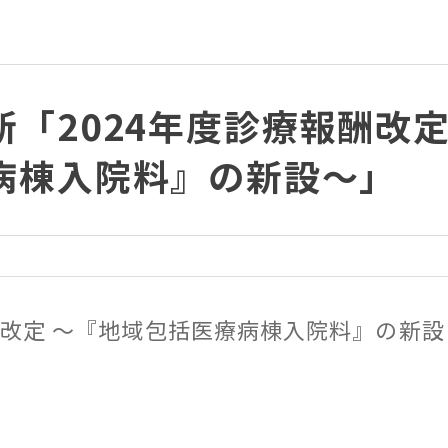
「2024年度診療報酬改
病棟入院料』の新設～」
酬改定 ～『地域包括医療病棟入院料』の新設